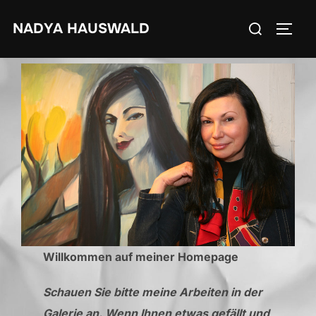
Zum
Suchen
NADYA HAUSWALD
Inhalt
SEIT
nach:
springen
Willkommen auf meiner Homepage
Schauen Sie bitte meine Arbeiten in der
Galerie an. Wenn Ihnen etwas gefällt und