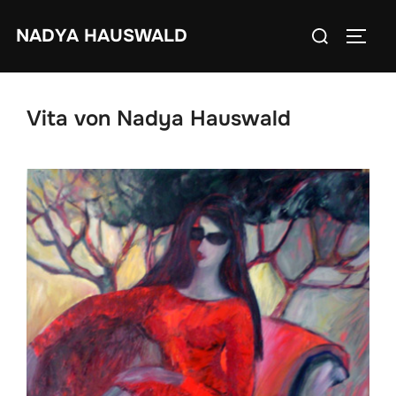
Zum
Suchen
NADYA HAUSWALD
Inhalt
SEIT
nach:
springen
Vita von Nadya Hauswald